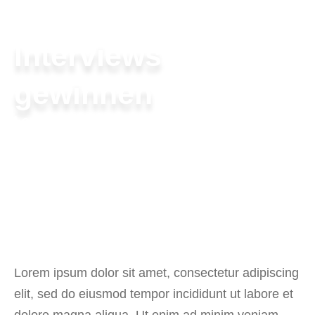
Januar 1, 2026
Meli
Interviews
gewinnen
Lorem ipsum dolor sit amet, consectetur
adipiscing elit, sed do eiusmod tempor
incididunt ut labore et dolore magna aliqua. Ut
Lorem ipsum dolor sit amet, consectetur adipiscing
elit, sed do eiusmod tempor incididunt ut labore et
dolore magna aliqua. Ut enim ad minim veniam,